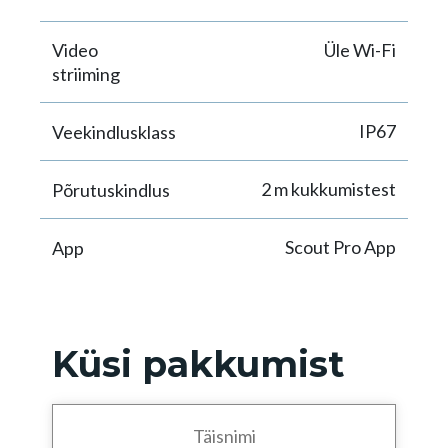
Video
Üle Wi-Fi
striiming
IP67
Veekindlusklass
2 m kukkumistest
Põrutuskindlus
Scout Pro App
App
Küsi pakkumist