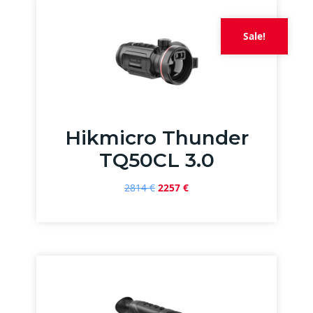
Sale!
Hikmicro Thunder
TQ50CL 3.0
Original
Current
2814
€
2257
€
price
price
was:
is:
2814 €.
2257 €.