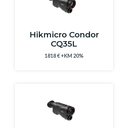
Hikmicro Condor
CQ35L
1818
€