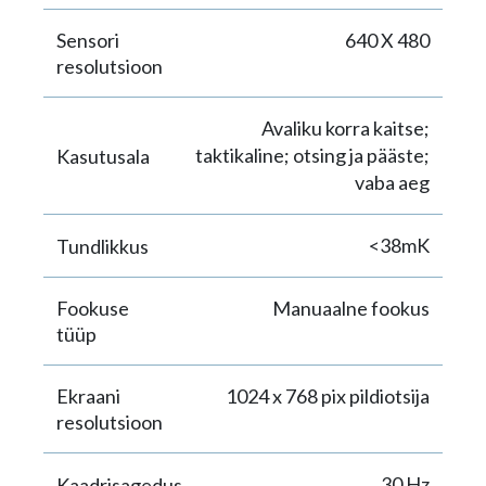
Sensori
640 X 480
resolutsioon
Avaliku korra kaitse;
taktikaline; otsing ja pääste;
Kasutusala
vaba aeg
<38mK
Tundlikkus
Fookuse
Manuaalne fookus
tüüp
Ekraani
1024 x 768 pix pildiotsija
resolutsioon
30 Hz
Kaadrisagedus