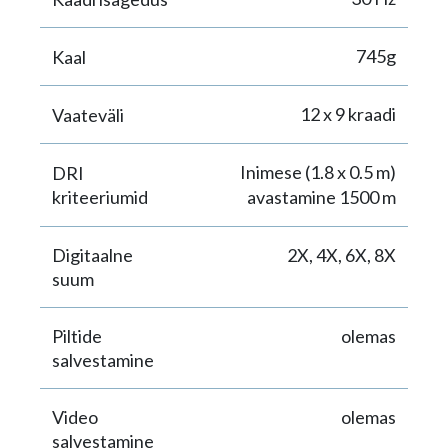
745g
Kaal
12 x 9 kraadi
Vaateväli
Inimese (1.8 x 0.5 m)
DRI
kriteeriumid
avastamine 1500 m
Digitaalne
2X, 4X, 6X, 8X
suum
Piltide
olemas
salvestamine
Video
olemas
salvestamine